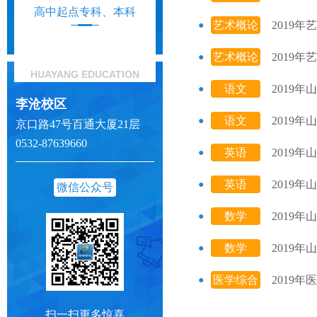
高中起点专科、本科
艺术概论
2019
艺术概论
2019
HUAYANG EDUCATION
语文
2019
李沧校区
语文
2019
京口路47号百通大厦21层
0532-87639660
英语
2019
英语
2019
微信公众号
数学
2019
（文）
数学
2019
（文）
医学综合
2019
扫一扫更多惊喜