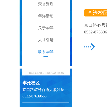
荣誉资质
李沧校
华洋活动
京口路47号
关于华洋
0532-87639
人才引进
联系华洋
HUAYANG EDUCATION
李沧校区
京口路47号百通大厦21层
0532-87639660