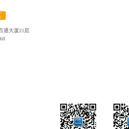
区
百通大厦21层
660