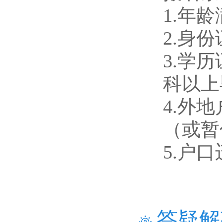
1.年
2.身
3.学
科以上
4.外
（或暂
5.户
答疑解