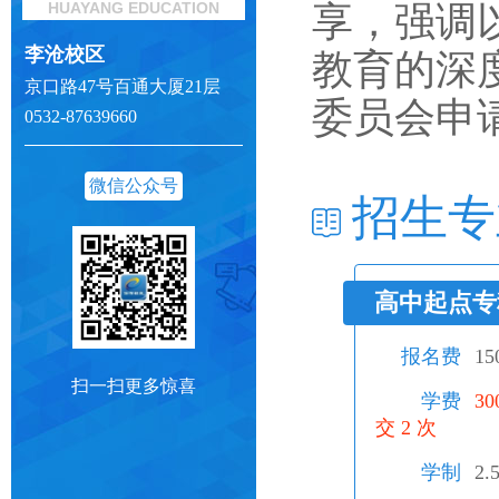
HUAYANG EDUCATION
享，强调
李沧校区
教育的深
京口路47号百通大厦21层
委员会申
0532-87639660
微信公众号
招生专
高中起点专
报名费
1
扫一扫更多惊喜
学费
3
交 2 次
学制
2.