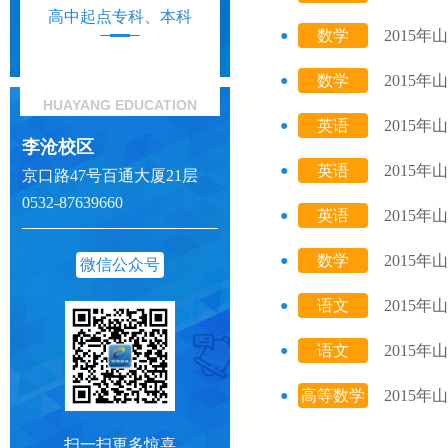
高中起点专科、本科
数学
2015
（理）
数学
2015
HUAYANG EDUCATION
（理）
英语
2015
李沧校区
英语
2015
京口路47号百通大厦21层
0532-87639660
英语
2015
数学
2015
微信公众号
（文）
语文
2015
语文
2015
高等数学
2015
二
扫一扫更多惊喜