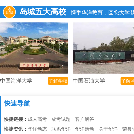
岛城五大高校
携手华洋教育，圆您大学
中国海洋大学
中国石油大学
了解学校
了解
快速导航
快捷链接：
成人高考
成考试题
客户解答
快捷资讯：
华洋动态
联系华洋
华洋活动
关于华洋
荣誉