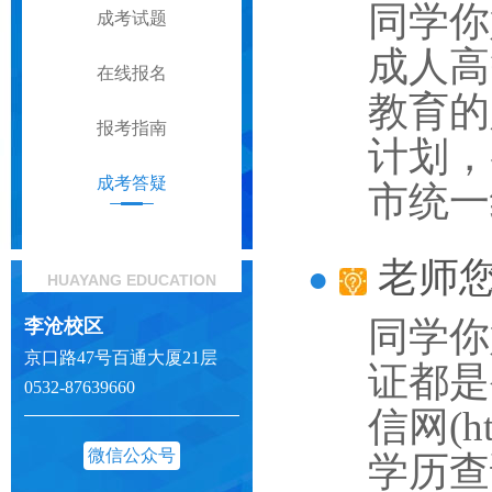
同学你
成考试题
成人高
在线报名
教育的
报考指南
计划，
成考答疑
市统一
老师
HUAYANG EDUCATION
同学你
李沧校区
京口路47号百通大厦21层
证都是
0532-87639660
信网(h
微信公众号
学历查