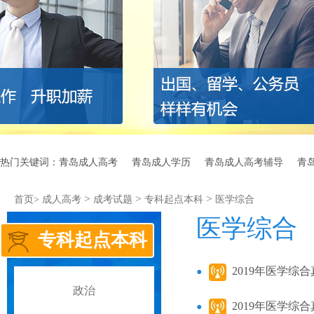
热门关键词：
青岛成人高考
青岛成人学历
青岛成人高考辅导
青
>
>
>
首页>
成人高考
成考试题
专科起点本科
医学综合
医学综合
专科起点本科
2019年医学综
政治
2019年医学综