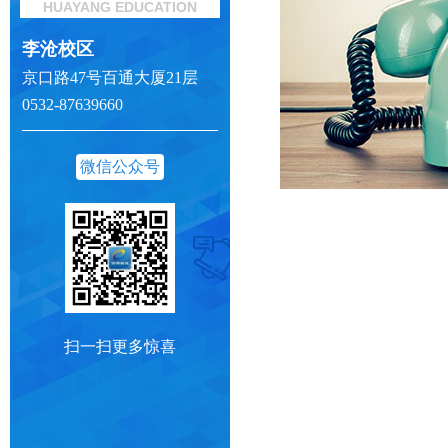
HUAYANG EDUCATION
李沧校区
京口路47号百通大厦21层
0532-87639660
微信公众号
扫一扫更多惊喜