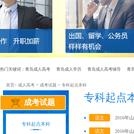
热门关键词：
青岛成人高考
青岛成人学历
青岛成人高考辅导
青
>
>
首页>
成人高考
成考试题
专科起点本科
专科起点
成考试题
语文
2016
专科起点本科
语文
2016