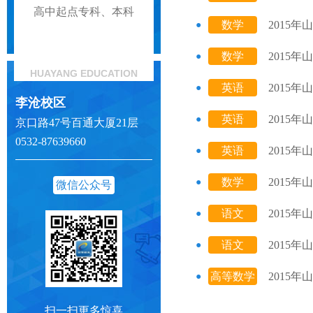
高中起点专科、本科
数学
2015
（理）
数学
2015
HUAYANG EDUCATION
（理）
英语
2015
李沧校区
英语
2015
京口路47号百通大厦21层
0532-87639660
英语
2015
数学
2015
微信公众号
（文）
语文
2015
语文
2015
高等数学
2015
二
扫一扫更多惊喜