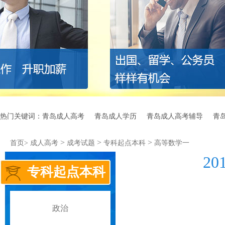
热门关键词：
青岛成人高考
青岛成人学历
青岛成人高考辅导
青
>
>
>
首页>
成人高考
成考试题
专科起点本科
高等数学一
2
专科起点本科
政治