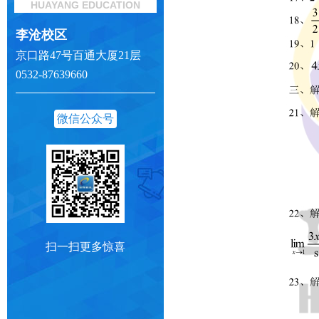
HUAYANG EDUCATION
李沧校区
京口路47号百通大厦21层
0532-87639660
微信公众号
扫一扫更多惊喜